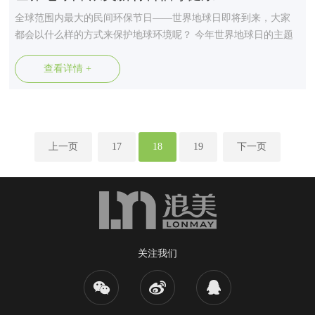
全球范围内最大的民间环保节日——世界地球日即将到来，大家
都会以什么样的方式来保护地球环境呢？ 今年世界地球日的主题
是“修复我们的地球”，鼓励自然恢复、新兴的绿色技术和能够恢复
世界生态系统的创新思维。除了广泛的民众参与外，越来越多的
查看详情 +
企业也在通过创新的绿色技术为环保做出了积极贡献。作为环保
装饰材料，浪美新材...
上一页
17
18
19
下一页
关注我们